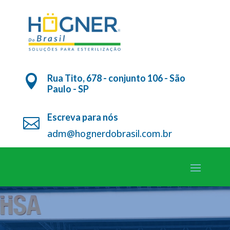
Rua Tito, 678 - conjunto 106 - São

Paulo - SP
Escreva para nós

adm@hognerdobrasil.com.br
Tocador
de
vídeo