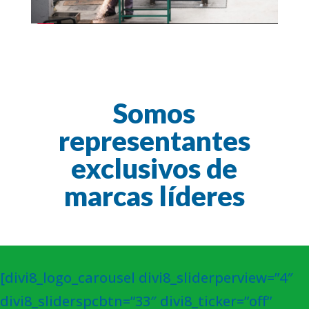
Somos
representantes
exclusivos de
marcas líderes
[divi8_logo_carousel divi8_sliderperview=”4″
divi8_sliderspcbtn=”33″ divi8_ticker=”off”