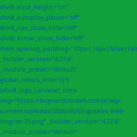
divi8_auto_height=”on”
divi8_autoplay_pause=”off”
divi8_nav_show_hide=”off”
divi8_arrow_show_hide=”off”
item_spacing_padding=”|0px||0px|false|fal
_builder_version=”4.27.6″
_module_preset=”default”
global_colors_info=”{}”]
[divi8_logo_carousel_item
img=”https://hognerdobrasil.com.br/wp-
content/uploads/2026/05/Originales-Web-
Hogner-21.png” _builder_version=”4.27.6″
_module_preset=”default”