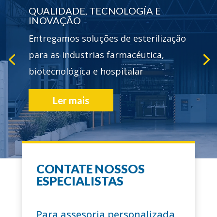
QUALIDADE, TECNOLOGÍA E
INOVAÇÃO
Entregamos soluções de esterilização
para as industrias farmacéutica,
biotecnológica e hospitalar
Ler mais
CONTATE NOSSOS
+60 ANOS
ESPECIALISTAS
trajetória
Para assesoria personalizada