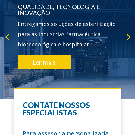
QUALIDADE, TECNOLOGÍA E
INOVAÇÃO
Entregamos soluções de esterilização
para as industrias farmacéutica,
biotecnológica e hospitalar
Ler mais
CONTATE NOSSOS
+60 ANOS
ESPECIALISTAS
trajetória
Para assesoria personalizada