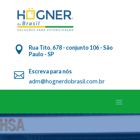
Rua Tito, 678 - conjunto 106 - São

Paulo - SP
Escreva para nós

adm@hognerdobrasil.com.br
Tocador
de
vídeo