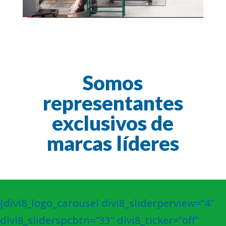
Somos
representantes
exclusivos de
marcas líderes
[divi8_logo_carousel divi8_sliderperview=”4″
divi8_sliderspcbtn=”33″ divi8_ticker=”off”