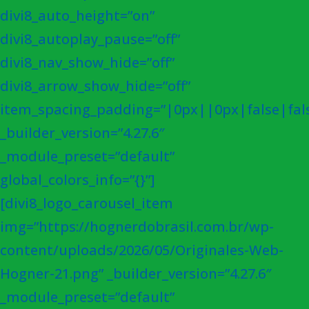
divi8_auto_height=”on”
divi8_autoplay_pause=”off”
divi8_nav_show_hide=”off”
divi8_arrow_show_hide=”off”
item_spacing_padding=”|0px||0px|false|fal
_builder_version=”4.27.6″
_module_preset=”default”
global_colors_info=”{}”]
[divi8_logo_carousel_item
img=”https://hognerdobrasil.com.br/wp-
content/uploads/2026/05/Originales-Web-
Hogner-21.png” _builder_version=”4.27.6″
_module_preset=”default”