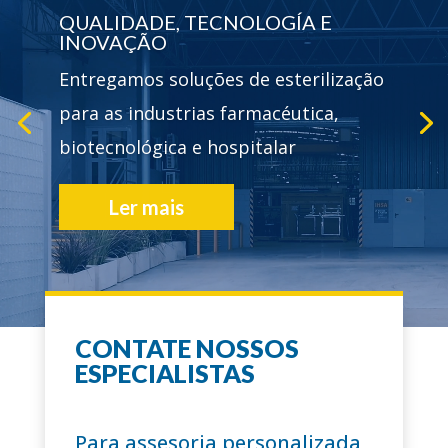
QUALIDADE, TECNOLOGÍA E
INOVAÇÃO
Entregamos soluções de esterilização
para as industrias farmacéutica,
biotecnológica e hospitalar
Ler mais
CONTATE NOSSOS
+60 ANOS
ESPECIALISTAS
trajetória
Para assesoria personalizada