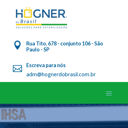
Rua Tito, 678 - conjunto 106 - São

Paulo - SP
Escreva para nós

adm@hognerdobrasil.com.br
Tocador
Tocador
de
de
vídeo
vídeo