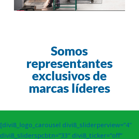
Somos
representantes
exclusivos de
marcas líderes
[divi8_logo_carousel divi8_sliderperview=”4″
divi8_sliderspcbtn=”33″ divi8_ticker=”off”