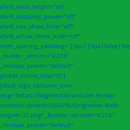
divi8_auto_height=”on”
divi8_autoplay_pause=”off”
divi8_nav_show_hide=”off”
divi8_arrow_show_hide=”off”
item_spacing_padding=”|0px||0px|false|fal
_builder_version=”4.27.6″
_module_preset=”default”
global_colors_info=”{}”]
[divi8_logo_carousel_item
img=”https://hognerdobrasil.com.br/wp-
content/uploads/2026/05/Originales-Web-
Hogner-21.png” _builder_version=”4.27.6″
_module_preset=”default”