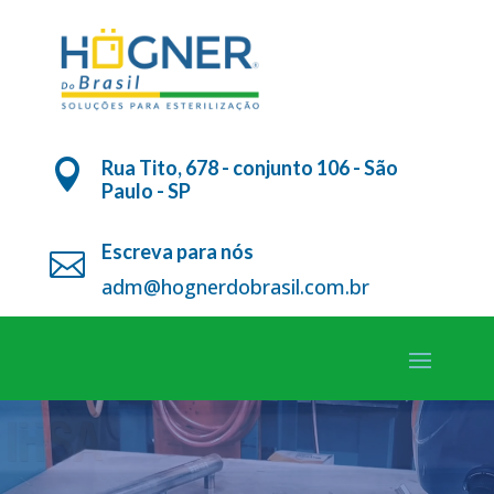
Rua Tito, 678 - conjunto 106 - São

Paulo - SP
Escreva para nós

adm@hognerdobrasil.com.br
Tocador
de
vídeo