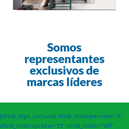
Somos
representantes
exclusivos de
marcas líderes
[divi8_logo_carousel divi8_sliderperview=”4″
divi8_sliderspcbtn=”33″ divi8_ticker=”off”