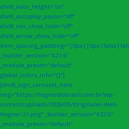
divi8_auto_height=”on”
divi8_autoplay_pause=”off”
divi8_nav_show_hide=”off”
divi8_arrow_show_hide=”off”
item_spacing_padding=”|0px||0px|false|fal
_builder_version=”4.27.6″
_module_preset=”default”
global_colors_info=”{}”]
[divi8_logo_carousel_item
img=”https://hognerdobrasil.com.br/wp-
content/uploads/2026/05/Originales-Web-
Hogner-21.png” _builder_version=”4.27.6″
_module_preset=”default”