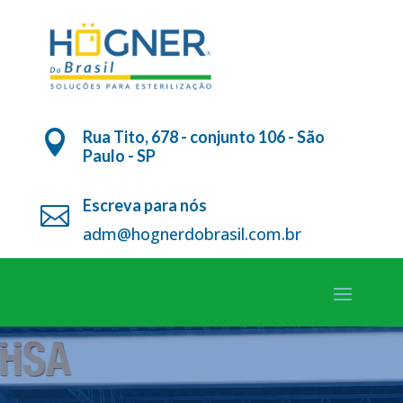
Rua Tito, 678 - conjunto 106 - São

Paulo - SP
Escreva para nós

adm@hognerdobrasil.com.br
Tocador
de
vídeo