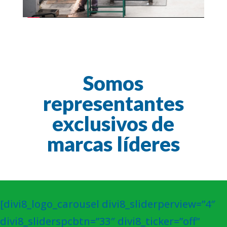
Somos
representantes
exclusivos de
marcas líderes
[divi8_logo_carousel divi8_sliderperview=”4″
divi8_sliderspcbtn=”33″ divi8_ticker=”off”