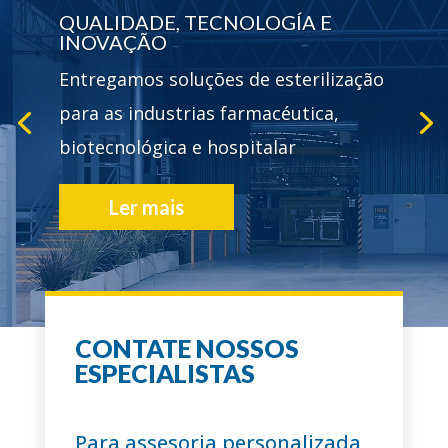
QUALIDADE, TECNOLOGÍA E
INOVAÇÃO
Entregamos soluções de esterilização
para as industrias farmacéutica,
biotecnológica e hospitalar
Ler mais
CONTATE NOSSOS
+60 ANOS
ESPECIALISTAS
trajetória
Para assesoria personalizada