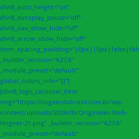
divi8_auto_height=”on”
divi8_autoplay_pause=”off”
divi8_nav_show_hide=”off”
divi8_arrow_show_hide=”off”
item_spacing_padding=”|0px||0px|false|fal
_builder_version=”4.27.6″
_module_preset=”default”
global_colors_info=”{}”]
[divi8_logo_carousel_item
img=”https://hognerdobrasil.com.br/wp-
content/uploads/2026/05/Originales-Web-
Hogner-21.png” _builder_version=”4.27.6″
_module_preset=”default”