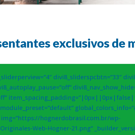
entantes exclusivos de m
_sliderperview=”4″ divi8_sliderspcbtn=”33″ divi8
vi8_autoplay_pause=”off” divi8_nav_show_hide=
ff” item_spacing_padding=”|0px||0px|false|f
_module_preset=”default” global_colors_info=”{
m img=”https://hognerdobrasil.com.br/wp-
Originales-Web-Hogner-21.png” _builder_versi