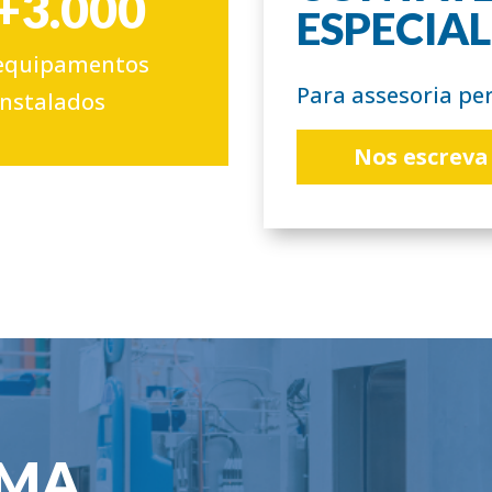
+3.000
ESPECIAL
equipamentos
Para assesoria pe
instalados
Nos escreva
RMA