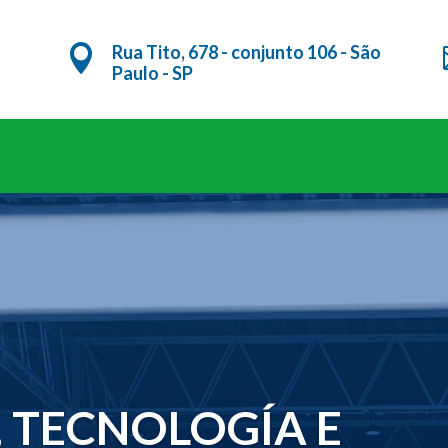
Rua Tito, 678 - conjunto 106 - São

Paulo - SP
Tocador
Tocador
de
de
vídeo
vídeo
 TECNOLOGÍA E