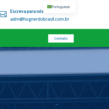
Portuguese
Escreva para nós

English
adm@hognerdobrasil.com.br
Contato