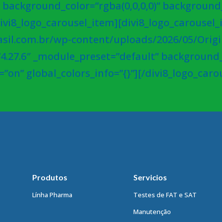
 background_color=”rgba(0,0,0,0)” background
/divi8_logo_carousel_item][divi8_logo_carousel
sil.com.br/wp-content/uploads/2026/05/Orig
”4.27.6″ _module_preset=”default” background_c
on” global_colors_info=”{}”][/divi8_logo_caro
Produtos
Servicios
Línha Pharma
Testes de FAT e SAT
Manutenção