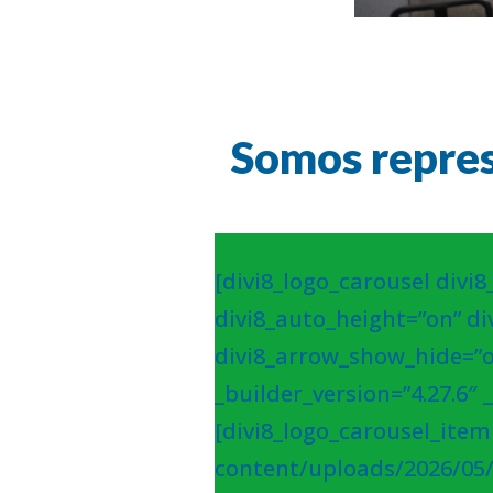
Somos repres
[divi8_logo_carousel divi8
divi8_auto_height=”on” di
divi8_arrow_show_hide=”o
_builder_version=”4.27.6″ 
[divi8_logo_carousel_ite
content/uploads/2026/05/