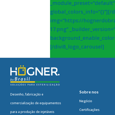
_module_preset=”default”
global_colors_info=”{}”][
img=”https://hognerdobra
17.png” _builder_version=
background_enable_color=”
[/divi8_logo_carousel]
Sobre nos
Desenho, fabricação e
Negócio
comercialização de equipamentos
Certificações
para a produção de injetáveis