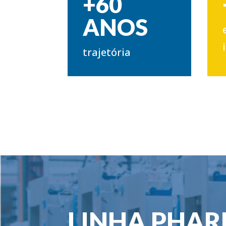
+60
ANOS
trajetória
LINHA PHA