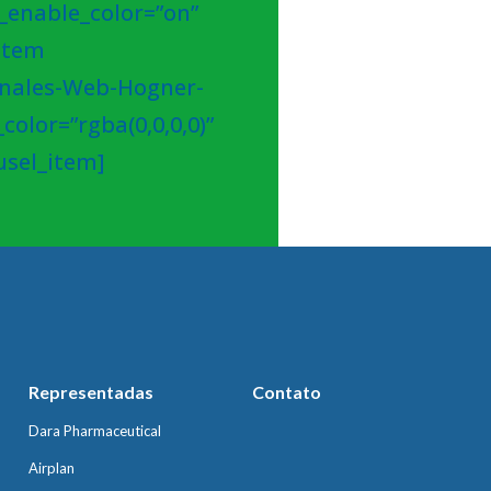
_enable_color=”on”
_item
inales-Web-Hogner-
olor=”rgba(0,0,0,0)”
usel_item]
Representadas
Contato
Dara Pharmaceutical
Airplan