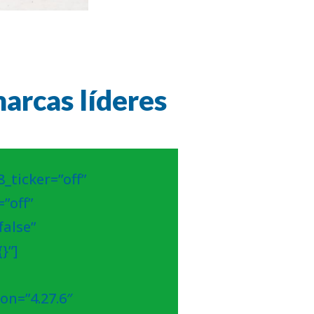
arcas líderes
_ticker=”off”
”off”
alse”
}”]
on=”4.27.6″