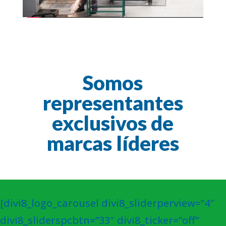
Somos
representantes
exclusivos de
marcas líderes
[divi8_logo_carousel divi8_sliderperview=”4″
divi8_sliderspcbtn=”33″ divi8_ticker=”off”