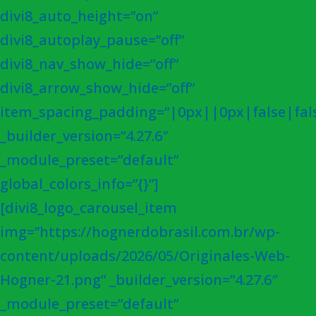
divi8_auto_height=”on”
divi8_autoplay_pause=”off”
divi8_nav_show_hide=”off”
divi8_arrow_show_hide=”off”
item_spacing_padding=”|0px||0px|false|fal
_builder_version=”4.27.6″
_module_preset=”default”
global_colors_info=”{}”]
[divi8_logo_carousel_item
img=”https://hognerdobrasil.com.br/wp-
content/uploads/2026/05/Originales-Web-
Hogner-21.png” _builder_version=”4.27.6″
_module_preset=”default”