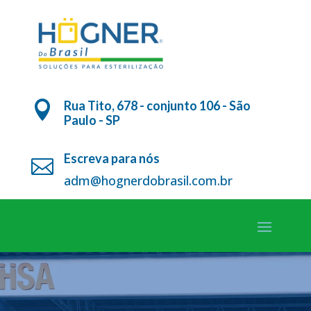
Rua Tito, 678 - conjunto 106 - São

Paulo - SP
Escreva para nós

adm@hognerdobrasil.com.br
Tocador
Tocador
de
de
vídeo
vídeo