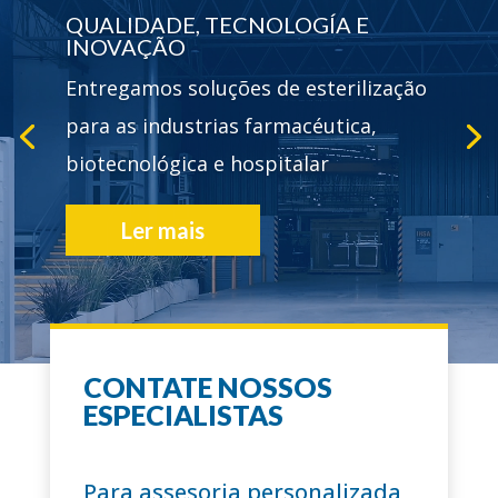
QUALIDADE, TECNOLOGÍA E
INOVAÇÃO
Entregamos soluções de esterilização
para as industrias farmacéutica,
biotecnológica e hospitalar
Ler mais
CONTATE NOSSOS
+60 ANOS
ESPECIALISTAS
trajetória
Para assesoria personalizada