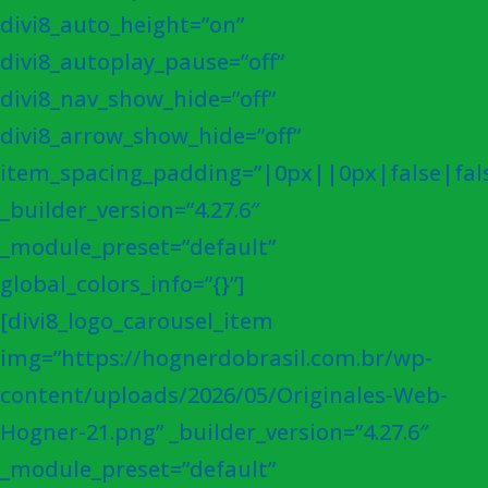
divi8_auto_height=”on”
divi8_autoplay_pause=”off”
divi8_nav_show_hide=”off”
divi8_arrow_show_hide=”off”
item_spacing_padding=”|0px||0px|false|fal
_builder_version=”4.27.6″
_module_preset=”default”
global_colors_info=”{}”]
[divi8_logo_carousel_item
img=”https://hognerdobrasil.com.br/wp-
content/uploads/2026/05/Originales-Web-
Hogner-21.png” _builder_version=”4.27.6″
_module_preset=”default”