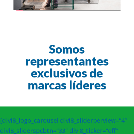
Somos
representantes
exclusivos de
marcas líderes
[divi8_logo_carousel divi8_sliderperview=”4″
divi8_sliderspcbtn=”33″ divi8_ticker=”off”