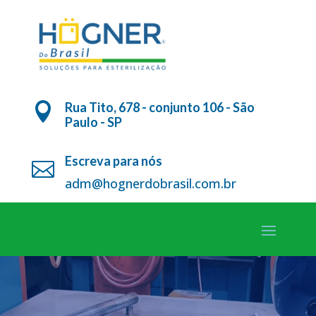
Rua Tito, 678 - conjunto 106 - São

Paulo - SP
Escreva para nós

adm@hognerdobrasil.com.br
Tocador
de
vídeo
CONTAMOS COM UMA PLANTA