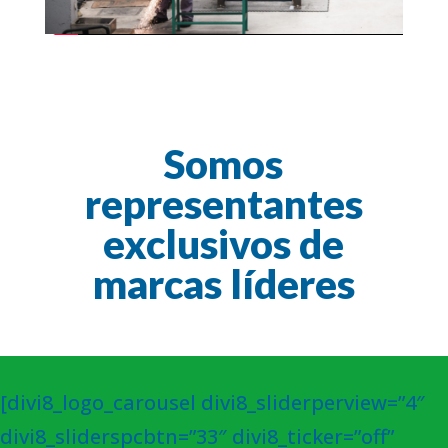
Somos
representantes
exclusivos de
marcas líderes
[divi8_logo_carousel divi8_sliderperview=”4″
divi8_sliderspcbtn=”33″ divi8_ticker=”off”