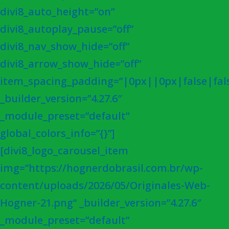
divi8_auto_height=”on”
divi8_autoplay_pause=”off”
divi8_nav_show_hide=”off”
divi8_arrow_show_hide=”off”
item_spacing_padding=”|0px||0px|false|fal
_builder_version=”4.27.6″
_module_preset=”default”
global_colors_info=”{}”]
[divi8_logo_carousel_item
img=”https://hognerdobrasil.com.br/wp-
content/uploads/2026/05/Originales-Web-
Hogner-21.png” _builder_version=”4.27.6″
_module_preset=”default”