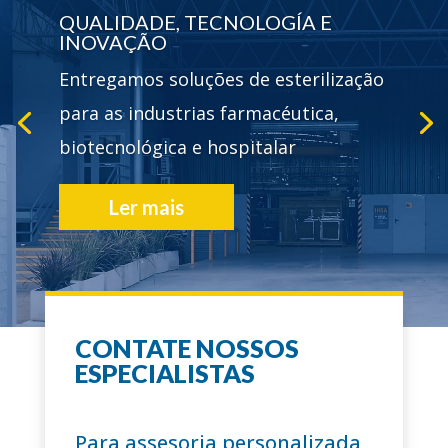
QUALIDADE, TECNOLOGÍA E
INOVAÇÃO
Entregamos soluções de esterilização
para as industrias farmacéutica,
biotecnológica e hospitalar
Ler mais
CONTATE NOSSOS
+60 ANOS
ESPECIALISTAS
trajetória
Para assesoria personalizada