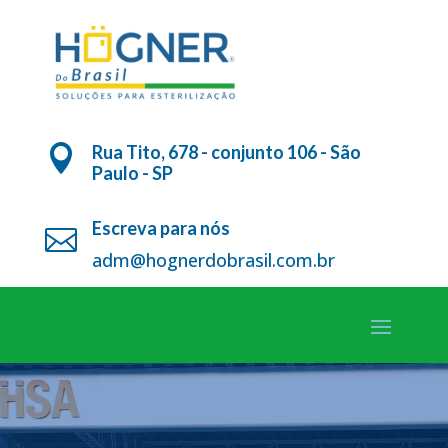
Rua Tito, 678 - conjunto 106 - São

Paulo - SP
Escreva para nós

adm@hognerdobrasil.com.br
Tocador
de
vídeo