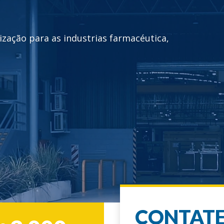
 COM UMA
USTRIAL DE
00 M2
amentos por ano dos quais 60%
mérica Latina, Ásia e Africa
istas
CONTATE