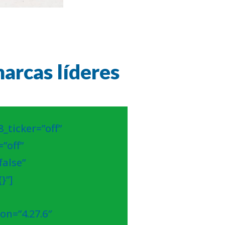
arcas líderes
_ticker=”off”
”off”
alse”
}”]
on=”4.27.6″