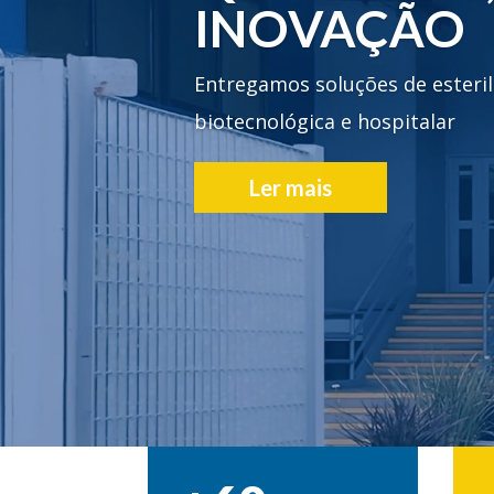
CONTAMOS
PLANTA IND
MAIS DE 6.0
Produzimos mais de 100 equip
destinam-se à exportação para A
Contate nossos especial