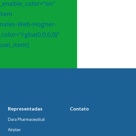
_enable_color=”on”
_item
inales-Web-Hogner-
olor=”rgba(0,0,0,0)”
usel_item]
Representadas
Contato
Dara Pharmaceutical
Airplan