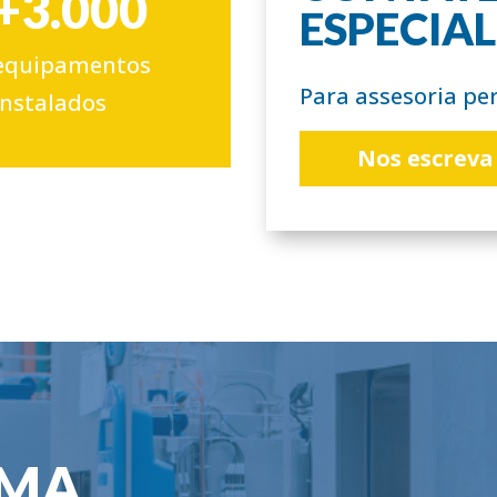
+3.000
ESPECIAL
equipamentos
Para assesoria pe
instalados
Nos escreva
RMA