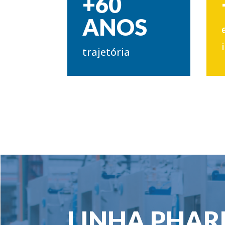
+60
ANOS
trajetória
LINHA PHA