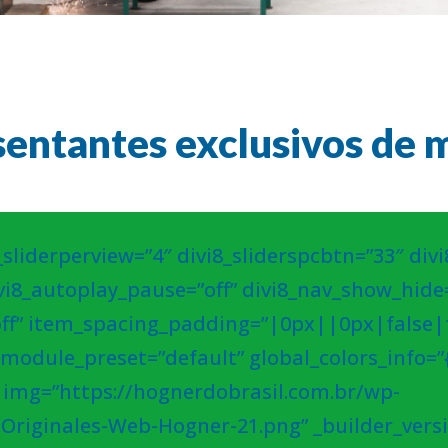
entantes exclusivos de m
_sliderperview=”4″ divi8_sliderspcbtn=”33″ divi8
vi8_autoplay_pause=”off” divi8_nav_show_hide=
ff” item_spacing_padding=”|0px||0px|false|f
_module_preset=”default” global_colors_info=”{
m img=”https://hognerdobrasil.com.br/wp-
Originales-Web-Hogner-21.png” _builder_versi