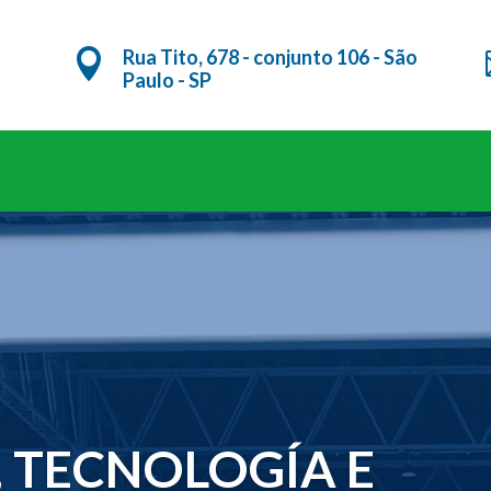
Rua Tito, 678 - conjunto 106 - São

Paulo - SP
Tocador
de
vídeo