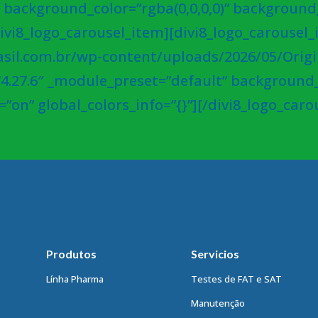
 background_color=”rgba(0,0,0,0)” background
/divi8_logo_carousel_item][divi8_logo_carousel
sil.com.br/wp-content/uploads/2026/05/Orig
”4.27.6″ _module_preset=”default” background_c
on” global_colors_info=”{}”][/divi8_logo_caro
Produtos
Servicios
Línha Pharma
Testes de FAT e SAT
Manutenção