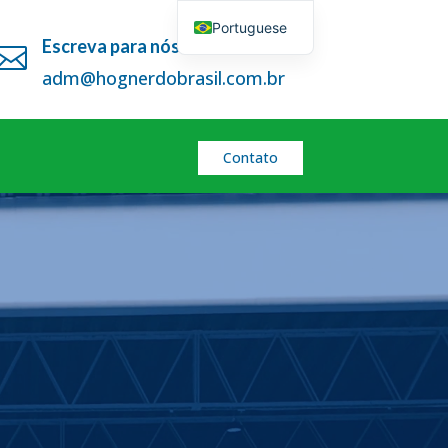
Portuguese
Escreva para nós

English
adm@hognerdobrasil.com.br
Contato