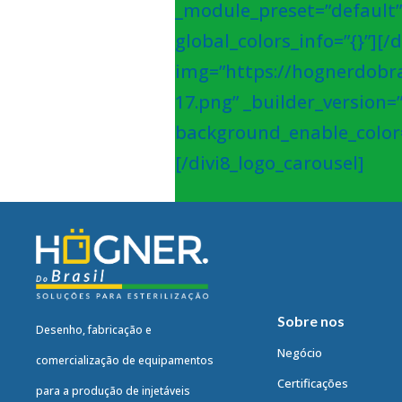
_module_preset=”default”
global_colors_info=”{}”][
img=”https://hognerdobra
17.png” _builder_version=
background_enable_color=”
[/divi8_logo_carousel]
Sobre nos
Desenho, fabricação e
Negócio
comercialização de equipamentos
Certificações
para a produção de injetáveis