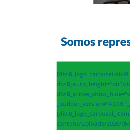
Somos repres
[divi8_logo_carousel divi8
divi8_auto_height=”on” di
divi8_arrow_show_hide=”o
_builder_version=”4.27.6″ 
[divi8_logo_carousel_ite
content/uploads/2026/05/