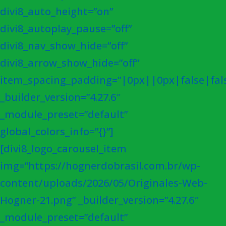
divi8_auto_height=”on”
divi8_autoplay_pause=”off”
divi8_nav_show_hide=”off”
divi8_arrow_show_hide=”off”
item_spacing_padding=”|0px||0px|false|fal
_builder_version=”4.27.6″
_module_preset=”default”
global_colors_info=”{}”]
[divi8_logo_carousel_item
img=”https://hognerdobrasil.com.br/wp-
content/uploads/2026/05/Originales-Web-
Hogner-21.png” _builder_version=”4.27.6″
_module_preset=”default”