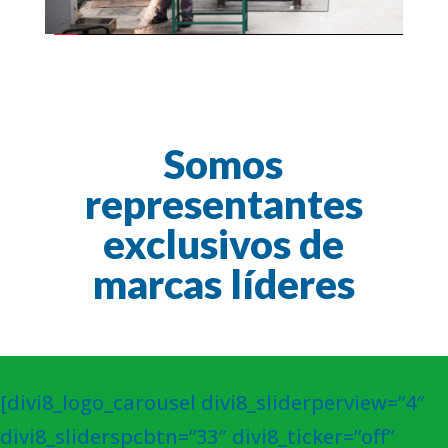
Somos
representantes
exclusivos de
marcas líderes
[divi8_logo_carousel divi8_sliderperview=”4″
divi8_sliderspcbtn=”33″ divi8_ticker=”off”