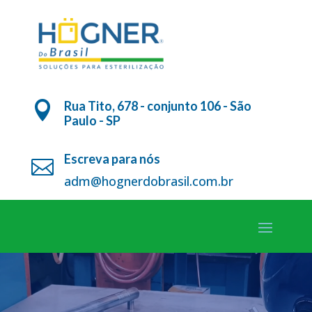
Rua Tito, 678 - conjunto 106 - São

Paulo - SP
Escreva para nós

adm@hognerdobrasil.com.br
Tocador
de
vídeo
CONTAMOS COM UMA PLANTA