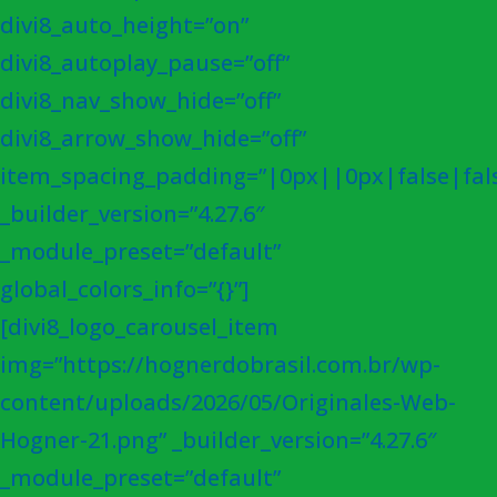
divi8_auto_height=”on”
divi8_autoplay_pause=”off”
divi8_nav_show_hide=”off”
divi8_arrow_show_hide=”off”
item_spacing_padding=”|0px||0px|false|fal
_builder_version=”4.27.6″
_module_preset=”default”
global_colors_info=”{}”]
[divi8_logo_carousel_item
img=”https://hognerdobrasil.com.br/wp-
content/uploads/2026/05/Originales-Web-
Hogner-21.png” _builder_version=”4.27.6″
_module_preset=”default”