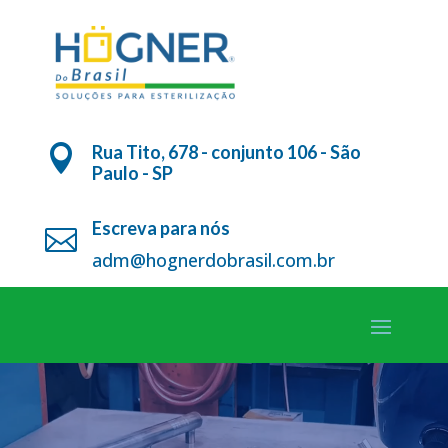
Rua Tito, 678 - conjunto 106 - São

Paulo - SP
Escreva para nós

adm@hognerdobrasil.com.br
Tocador
de
CONTAMOS COM UMA PLANTA
vídeo