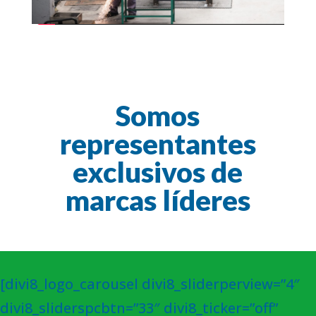
Somos
representantes
exclusivos de
marcas líderes
[divi8_logo_carousel divi8_sliderperview=”4″
divi8_sliderspcbtn=”33″ divi8_ticker=”off”